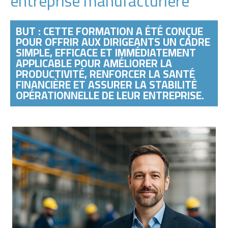
entreprise manufacturière
BUT : CETTE FORMATION A ÉTÉ CONÇUE
POUR OFFRIR AUX DIRIGEANTS UN CADRE
SIMPLE, EFFICACE ET IMMÉDIATEMENT
APPLICABLE POUR AMÉLIORER LA
PRODUCTIVITÉ, RENFORCER LA SANTÉ
FINANCIÈRE ET ASSURER LA STABILITÉ
OPÉRATIONNELLE DE LEUR ENTREPRISE.