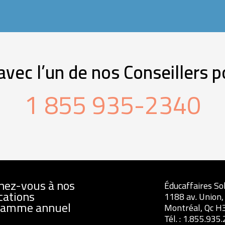
ec l’un de nos Conseillers p
1 855 935-2340
nez-vous à nos
Éducaffaires So
cations
1188 av. Union,
ramme annuel
Montréal, Qc H
Tél. :
1.855.935