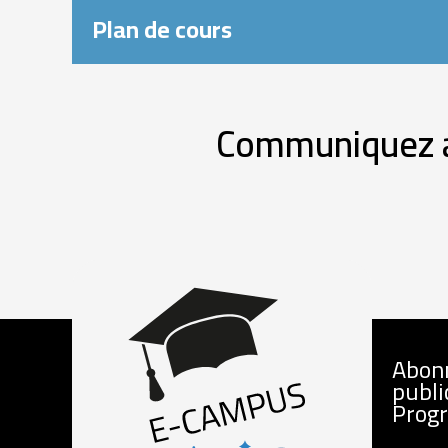
Plan de cours
Communiquez av
Abon
publi
Prog