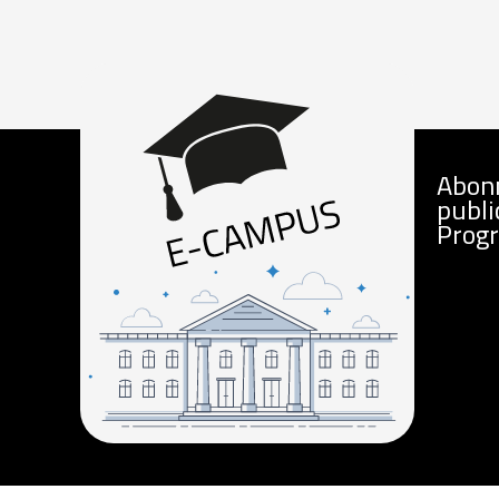
Abon
publi
Prog