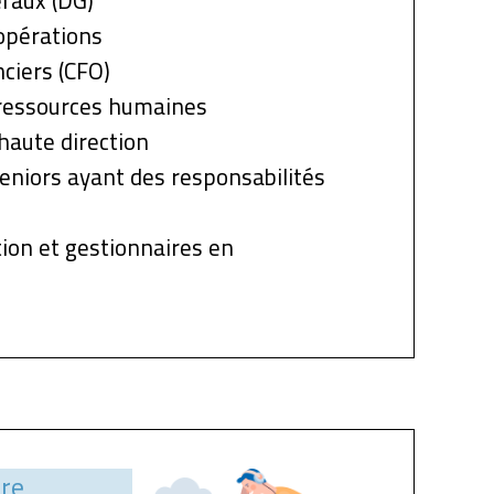
raux (DG)
opérations
nciers (CFO)
 ressources humaines
haute direction
eniors ayant des responsabilités
tion et gestionnaires en
re