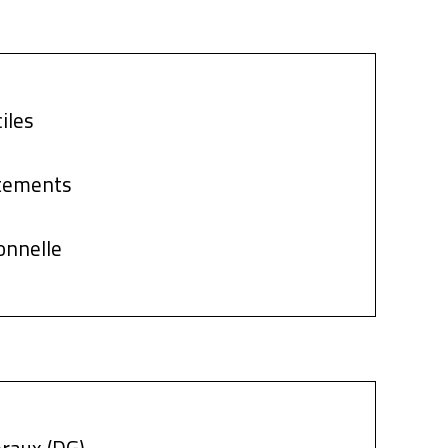
iles
rtements
onnelle