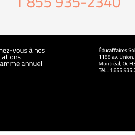
1 855 935-2340
nez-vous à nos
Éducaffaires So
cations
1188 av. Union,
ramme annuel
Montréal, Qc H
Tél. :
1.855.935