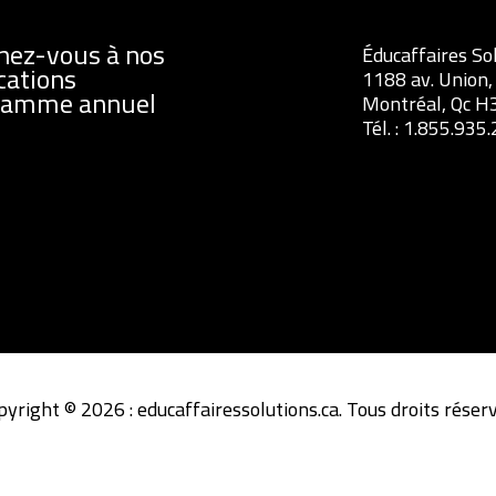
nez-vous à nos
Éducaffaires So
cations
1188 av. Union,
ramme annuel
Montréal, Qc H
Tél. :
1.855.935
pyright © 2026 : educaffairessolutions.ca. Tous droits réserv